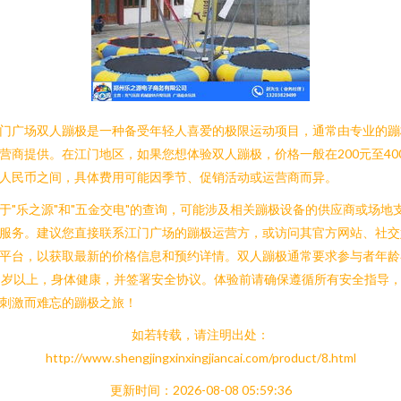
门广场双人蹦极是一种备受年轻人喜爱的极限运动项目，通常由专业的蹦
营商提供。在江门地区，如果您想体验双人蹦极，价格一般在200元至40
人民币之间，具体费用可能因季节、促销活动或运营商而异。
于"乐之源"和"五金交电"的查询，可能涉及相关蹦极设备的供应商或场地
服务。建议您直接联系江门广场的蹦极运营方，或访问其官方网站、社交
平台，以获取最新的价格信息和预约详情。双人蹦极通常要求参与者年龄
8岁以上，身体健康，并签署安全协议。体验前请确保遵循所有安全指导
刺激而难忘的蹦极之旅！
如若转载，请注明出处：
http://www.shengjingxinxingjiancai.com/product/8.html
更新时间：2026-08-08 05:59:36